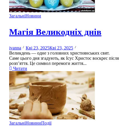
Загальні
Новини
Магія Великодніх днів
ivanna
Кві 23, 2025
Кві 23, 2025
Великдень — одне з головних християнських свят.
Саме цього дня згадують, як Ісус Христос воскрес після
розп’яття. Це символ перемоги життя...
Читати
Загальні
Новини
Події