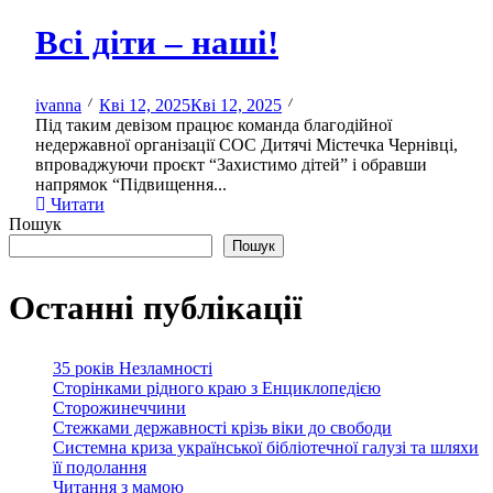
Всі діти – наші!
ivanna
Кві 12, 2025
Кві 12, 2025
Під таким девізом працює команда благодійної
недержавної організації СОС Дитячі Містечка Чернівці,
впроваджуючи проєкт “Захистимо дітей” і обравши
напрямок “Підвищення...
Читати
Пошук
Пошук
Останні публікації
35 років Незламності
Сторінками рідного краю з Енциклопедією
Сторожинеччини
Стежками державності крізь віки до свободи
Системна криза української бібліотечної галузі та шляхи
її подолання
Читання з мамою