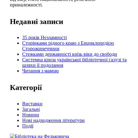
приналежності.
Недавні записи
35 років Незламності
Сторінками рідного краю з Енциклопедією
Сторожинеччини
Стежками державності крізь віки до свободи
Системна криза української бібліотечної галузі та
шляхи її подолання
Читання з мамою
Категорії
Виставки
Загальні
Новини
Нові надходження літератури
Події