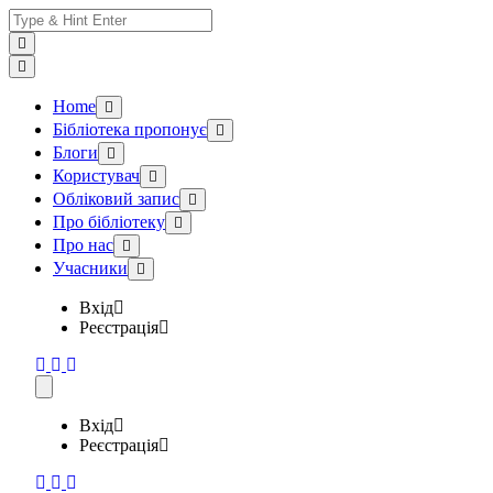
Skip
Search
to
for:
content
Home
Бібліотека пропонує
Блоги
Користувач
Обліковий запис
Про бібліотеку
Про нас
Учасники
Вхід
Реєстрація
Вхід
Реєстрація