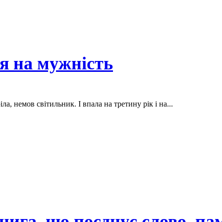
я на мужність
ла, немов світильник. І впала на третину рік і на...
ига, що поєднує слово, пам’