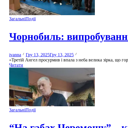
Загальні
Події
Чорнобиль: випробуванн
ivanna
Гру 13, 2025
Гру 13, 2025
«Третій Ангел просурмив і впала з неба велика зірка, що горі
Читати
Загальні
Події
“На габах Черемошу” – кн