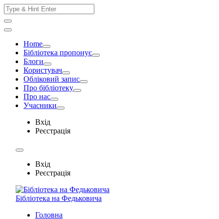
Skip
Search
to
for:
content
Home
Бібліотека пропонує
Блоги
Користувач
Обліковий запис
Про бібліотеку
Про нас
Учасники
Вхід
Реєстрація
Вхід
Реєстрація
Бібліотека на Федьковича
Головна