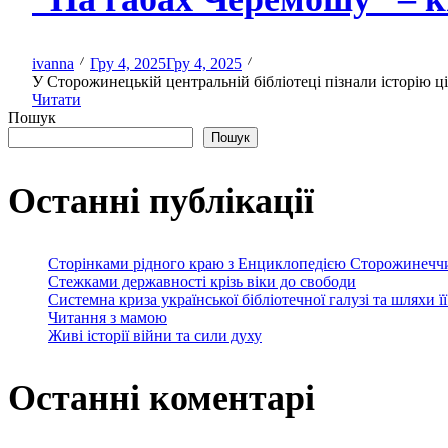
ivanna
Гру 4, 2025
Гру 4, 2025
У Сторожинецькій центральній бібліотеці пізнали історію ціл
Читати
Пошук
Пошук
Останні публікації
Сторінками рідного краю з Енциклопедією Сторожинечч
Стежками державності крізь віки до свободи
Системна криза української бібліотечної галузі та шляхи ї
Читання з мамою
Живі історії війни та сили духу
Останні коментарі