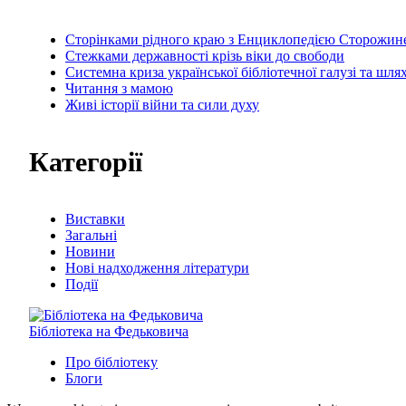
Сторінками рідного краю з Енциклопедією Сторожин
Стежками державності крізь віки до свободи
Системна криза української бібліотечної галузі та шля
Читання з мамою
Живі історії війни та сили духу
Категорії
Виставки
Загальні
Новини
Нові надходження літератури
Події
Бібліотека на Федьковича
Про бібліотеку
Блоги