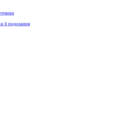
еччини
хи її подолання