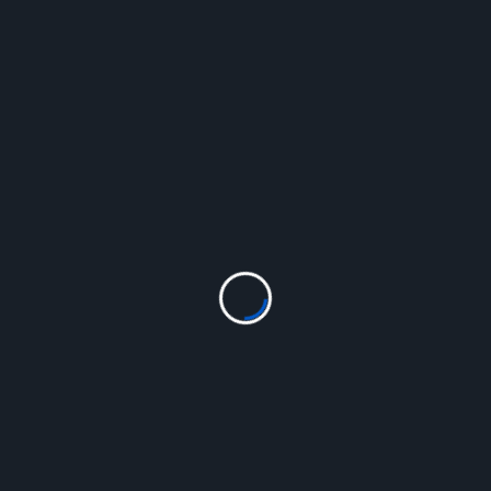
Читати
Загальні
Події
Жіноче коло безпеки
Ivanna
Лют 4, 2026
Впродовж 5-ти місяців (з листопада 2025 року по лютий
2026 року) у 6-ти бібліотеках КЗ “Сторожинецька