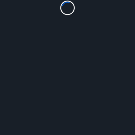
35 років Незламності
Бібліотечний проєкт до 35-річчя Незалежності України 35
книжкових історій Незламної...
Ivanna
Сер 8, 2026
Сторінками рідного краю з Енциклопедією